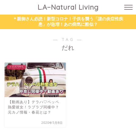
L.A−Natural Living
＊親御さん必読！新型コロナ！子供を襲う「謎の炎症性疾
患」が急増！あの病気に酷似？
― TAG ―
だれ
テラスハウス
【動画あり】テラハ♡ペッペ
熱愛彼女！ラブラブ同棲中？
元カノ情報・春花とは？
2020年5月8日