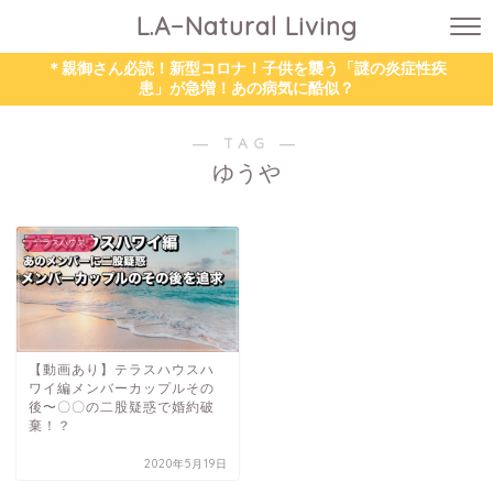
L.A−Natural Living
＊親御さん必読！新型コロナ！子供を襲う「謎の炎症性疾
患」が急増！あの病気に酷似？
― TAG ―
ゆうや
テラスハウス
【動画あり】テラスハウスハ
ワイ編メンバーカップルその
後〜〇〇の二股疑惑で婚約破
棄！？
2020年5月19日