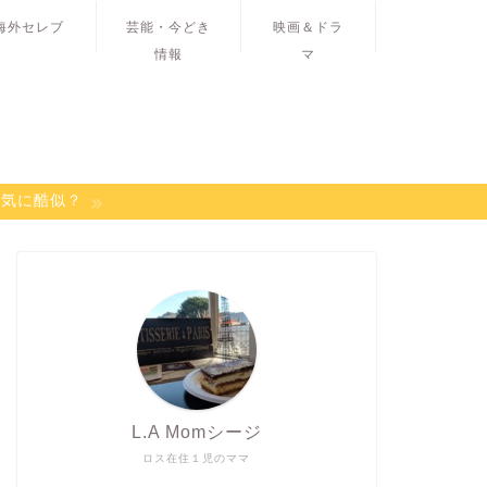
海外セレブ
芸能・今どき
映画＆ドラ
情報
マ
病気に酷似？
L.A Momシージ
ロス在住１児のママ