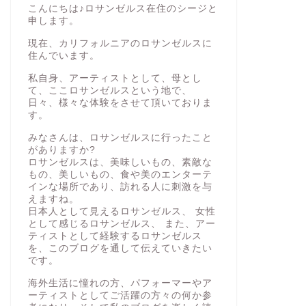
こんにちは♪ロサンゼルス在住のシージと
申します。
現在、カリフォルニアのロサンゼルスに
住んでいます。
私自身、アーティストとして、母とし
て、ここロサンゼルスという地で、
日々、様々な体験をさせて頂いておりま
す。
みなさんは、ロサンゼルスに行ったこと
がありますか?
ロサンゼルスは、美味しいもの、素敵な
もの、美しいもの、食や美のエンターテ
インな場所であり、訪れる人に刺激を与
えますね。
日本人として見えるロサンゼルス、 女性
として感じるロサンゼルス、 また、アー
ティストとして経験するロサンゼルス
を、このブログを通して伝えていきたい
です。
海外生活に憧れの方、パフォーマーやア
ーティストとしてご活躍の方々の何か参