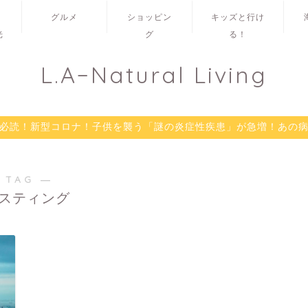
グルメ
ショッピン
キッズと行け
光
グ
る！
L.A−Natural Living
必読！新型コロナ！子供を襲う「謎の炎症性疾患」が急増！あの
 TAG ―
スティング