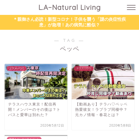
L.A−Natural Living
＊親御さん必読！新型コロナ！子供を襲う「謎の炎症性疾
患」が急増！あの病気に酷似？
― TAG ―
ペッペ
テラスハウス
テラスハウス
テラスハウス東京！配信再
【動画あり】テラハ♡ペッペ
開！メンバーのその後は？ト
熱愛彼女！ラブラブ同棲中？
パスと愛華は別れた？
元カノ情報・春花とは？
2020年5月12日
2020年5月8日