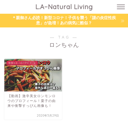
L.A−Natural Living
＊親御さん必読！新型コロナ！子供を襲う「謎の炎症性疾
患」が急増！あの病気に酷似？
― TAG ―
ロンちゃん
映画＆エンターテイメント
【動画】激辛美女ロンモンロ
ウのプロフィール！栗子の由
来や衝撃すっぴん画像も！
2020年5月29日