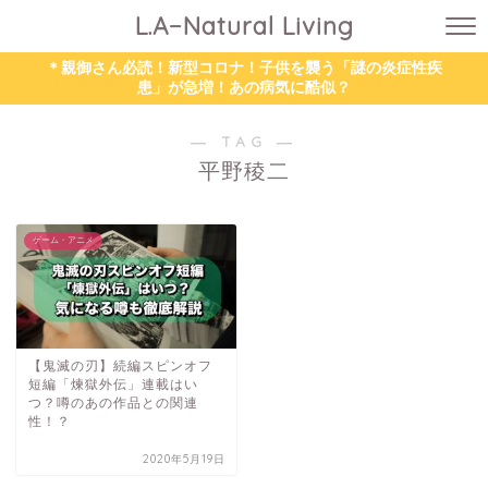
L.A−Natural Living
＊親御さん必読！新型コロナ！子供を襲う「謎の炎症性疾
患」が急増！あの病気に酷似？
― TAG ―
平野稜二
ゲーム・アニメ
【鬼滅の刃】続編スピンオフ
短編「煉獄外伝」連載はい
つ？噂のあの作品との関連
性！？
2020年5月19日