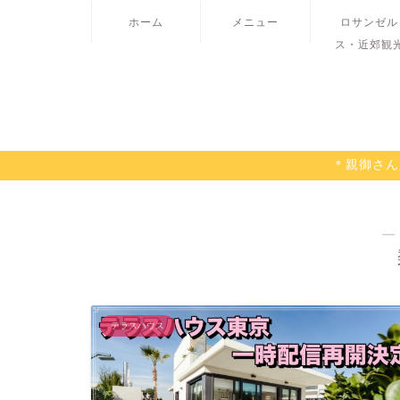
ホーム
メニュー
ロサンゼル
ス・近郊観
＊親御さん
―
テラスハウス