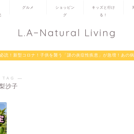
グルメ
ショッピン
キッズと行け
光
グ
る！
L.A−Natural Living
必読！新型コロナ！子供を襲う「謎の炎症性疾患」が急増！あの
 TAG ―
梨沙子