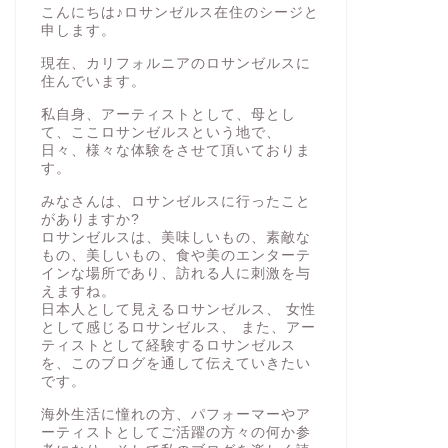
こんにちは♪ロサンゼルス在住のシージと
申します。
現在、カリフォルニアのロサンゼルスに
住んでいます。
私自身、アーティストとして、母とし
て、ここロサンゼルスという地で、
日々、様々な体験をさせて頂いておりま
す。
みなさんは、ロサンゼルスに行ったこと
がありますか?
ロサンゼルスは、美味しいもの、素敵な
もの、美しいもの、食や美のエンターテ
インな場所であり、訪れる人に刺激を与
えますね。
日本人として見えるロサンゼルス、 女性
として感じるロサンゼルス、 また、アー
ティストとして経験するロサンゼルス
を、このブログを通して伝えていきたい
です。
海外生活に憧れの方、パフォーマーやア
ーティストとしてご活躍の方々の何か参