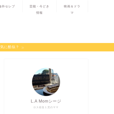
海外セレブ
芸能・今どき
映画＆ドラ
情報
マ
病気に酷似？
L.A Momシージ
ロス在住１児のママ