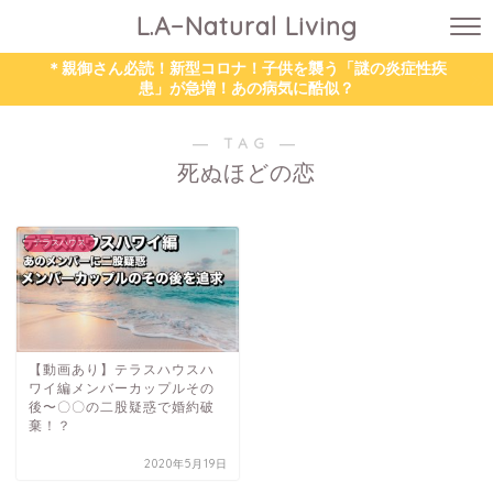
L.A−Natural Living
＊親御さん必読！新型コロナ！子供を襲う「謎の炎症性疾
患」が急増！あの病気に酷似？
― TAG ―
死ぬほどの恋
テラスハウス
【動画あり】テラスハウスハ
ワイ編メンバーカップルその
後〜〇〇の二股疑惑で婚約破
棄！？
2020年5月19日