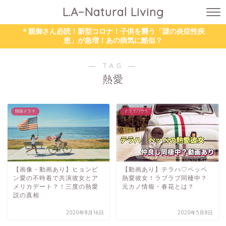
L.A−Natural Living
＊親御さん必読！新型コロナ！子供を襲う「謎の炎症性疾
患」が急増！あの病気に酷似？
― TAG ―
熱愛
韓国ドラマ
テラスハウス
【画像・動画あり】ヒョンビ
【動画あり】テラハ♡ペッペ
ン愛の不時着で共演彼女とア
熱愛彼女！ラブラブ同棲中？
メリカデート？！三度の熱愛
元カノ情報・春花とは？
説の真相
2020年8月16日
2020年5月8日