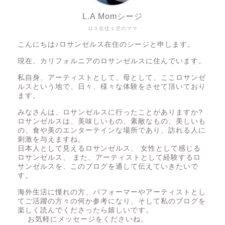
L.A Momシージ
ロス在住１児のママ
こんにちは♪ロサンゼルス在住のシージと申します。
現在、カリフォルニアのロサンゼルスに住んでいます。
私自身、アーティストとして、母として、ここロサンゼ
ルスという地で、日々、様々な体験をさせて頂いており
ます。
みなさんは、ロサンゼルスに行ったことがありますか?
ロサンゼルスは、美味しいもの、素敵なもの、美しいも
の、食や美のエンターテインな場所であり、訪れる人に
刺激を与えますね。
日本人として見えるロサンゼルス、 女性として感じる
ロサンゼルス、 また、アーティストとして経験するロ
サンゼルスを、このブログを通して伝えていきたいで
す。
海外生活に憧れの方、パフォーマーやアーティストとし
てご活躍の方々の何か参考になり、そして私のブログを
楽しく読んでくださったら嬉しいです。
お気軽にメッセージをくださいね。