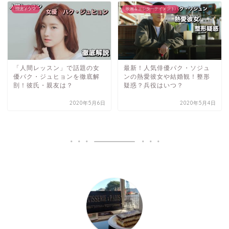
韓国ドラマ
映画＆エンターテイメント
「人間レッスン」で話題の女
最新！人気俳優パク・ソジュ
優パク・ジュヒョンを徹底解
ンの熱愛彼女や結婚観！整形
剖！彼氏・親友は？
疑惑？兵役はいつ？
2020年5月6日
2020年5月4日