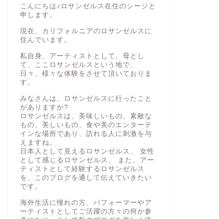
こんにちは♪ロサンゼルス在住のシージと
申します。
現在、カリフォルニアのロサンゼルスに
住んでいます。
私自身、アーティストとして、母とし
て、ここロサンゼルスという地で、
日々、様々な体験をさせて頂いておりま
す。
みなさんは、ロサンゼルスに行ったこと
がありますか?
ロサンゼルスは、美味しいもの、素敵な
もの、美しいもの、食や美のエンターテ
インな場所であり、訪れる人に刺激を与
えますね。
日本人として見えるロサンゼルス、 女性
として感じるロサンゼルス、 また、アー
ティストとして経験するロサンゼルス
を、このブログを通して伝えていきたい
です。
海外生活に憧れの方、パフォーマーやア
ーティストとしてご活躍の方々の何か参