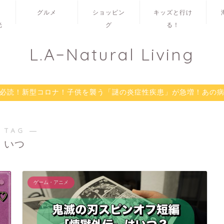
グルメ
ショッピン
キッズと行け
光
グ
る！
L.A−Natural Living
必読！新型コロナ！子供を襲う「謎の炎症性疾患」が急増！あの
 TAG ―
いつ
ゲーム・アニメ