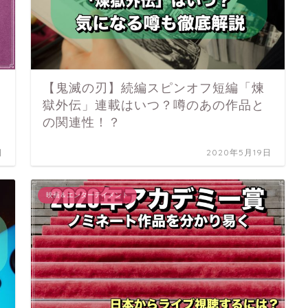
【鬼滅の刃】続編スピンオフ短編「煉
獄外伝」連載はいつ？噂のあの作品と
の関連性！？
日
2020年5月19日
映画＆エンターテイメント