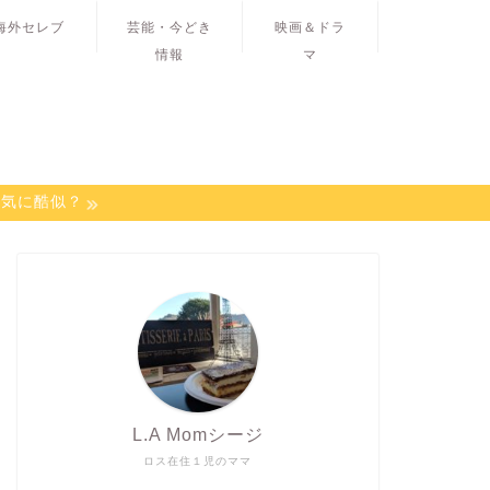
海外セレブ
芸能・今どき
映画＆ドラ
情報
マ
病気に酷似？
L.A Momシージ
ロス在住１児のママ