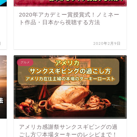
2020年アカデミー賞授賞式！ノミネー
ト作品・日本から視聴する方法
日
2020年2月9日
グルメ
アメリカ感謝祭サンクスギビングの過
ごし方♡本場ターキーのレシピまで！