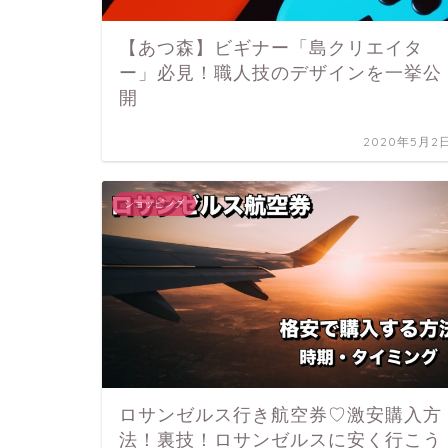
【あつ森】ビギナー「島クリエイタ
ー」必見！職人技のデザインを一挙公
開
2020年5月2
ショッピング
ロサンゼルス行き航空券♡激安購入方
法！裏技！ロサンゼルスに安く行こう