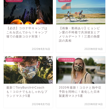
コロナウイルス
韓国ドラマ
【必読】コロナ中キャンプは
【画像・動画あり】ヒョンビ
これを読んでから！キャンプ
ン愛の不時着で共演彼女とア
場での最新コロナ対策！
メリカデート？！三度の熱愛
説の真相
2020年8月16日
2020年8月16日
コロナウイルス
コロナウイルス
最新♡ToryBurchやCoach
2020年最新！コロナと熱中症
も！コロナでもおしゃれなブ
予防を同時に！進化した日本
ランドマスク5選
製夏用マスク5選
2020年8月15日
2020年8月14日