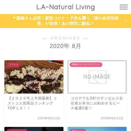
L.A−Natural Living
＊親御さん必読！新型コロナ！子供を襲う「謎の炎症性疾
患」が急増！あの病気に酷似？
― ARCHIVES ―
2020年 8月
コストコ
映画＆エンターテイメント
【２０２０年上半期最新】コ
コロナでもOK!ロサンゼルス在
ストコ人気商品ランキング
住者が本当にお勧めするビー
TOP１０！！
チ厳選5選♡
2020年8月22日
2020年8月22日