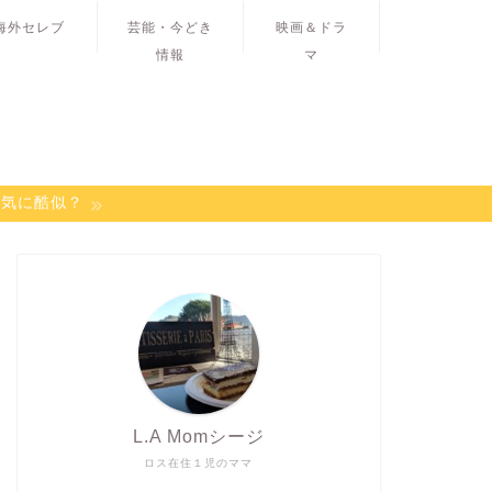
海外セレブ
芸能・今どき
映画＆ドラ
情報
マ
病気に酷似？
L.A Momシージ
ロス在住１児のママ