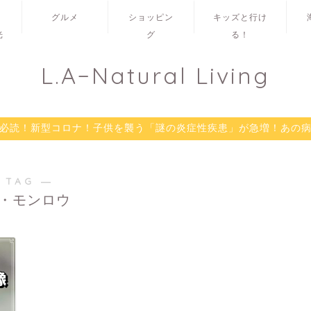
グルメ
ショッピン
キッズと行け
光
グ
る！
L.A−Natural Living
必読！新型コロナ！子供を襲う「謎の炎症性疾患」が急増！あの
 TAG ―
・モンロウ