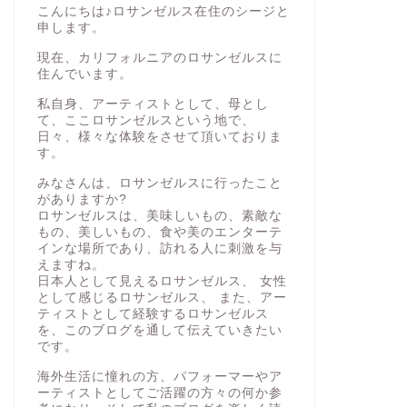
こんにちは♪ロサンゼルス在住のシージと
申します。
現在、カリフォルニアのロサンゼルスに
住んでいます。
私自身、アーティストとして、母とし
て、ここロサンゼルスという地で、
日々、様々な体験をさせて頂いておりま
す。
みなさんは、ロサンゼルスに行ったこと
がありますか?
ロサンゼルスは、美味しいもの、素敵な
もの、美しいもの、食や美のエンターテ
インな場所であり、訪れる人に刺激を与
えますね。
日本人として見えるロサンゼルス、 女性
として感じるロサンゼルス、 また、アー
ティストとして経験するロサンゼルス
を、このブログを通して伝えていきたい
です。
海外生活に憧れの方、パフォーマーやア
ーティストとしてご活躍の方々の何か参