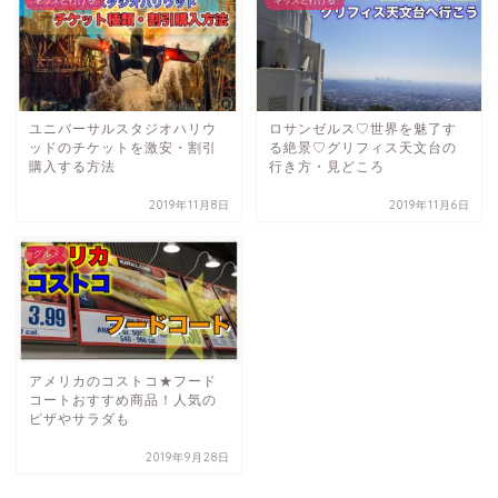
キッズと行ける
キッズと行ける
ユニバーサルスタジオハリウ
ロサンゼルス♡世界を魅了す
ッドのチケットを激安・割引
る絶景♡グリフィス天文台の
購入する方法
行き方・見どころ
2019年11月8日
2019年11月6日
グルメ
アメリカのコストコ★フード
コートおすすめ商品！人気の
ピザやサラダも
2019年9月28日