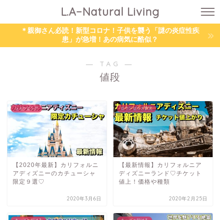
L.A−Natural Living
＊親御さん必読！新型コロナ！子供を襲う「謎の炎症性疾
患」が急増！あの病気に酷似？
― TAG ―
値段
ショッピング
ロサンゼルス観光
【2020年最新】カリフォルニ
【最新情報】カリフォルニア
アディズニーのカチューシャ
ディズニーランド♡チケット
限定９選♡
値上！価格や種類
2020年3月6日
2020年2月25日