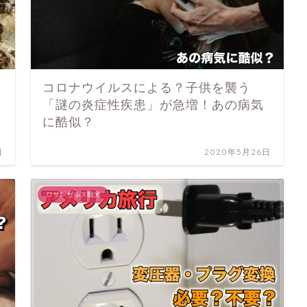
コロナウイルスによる？子供を襲う
「謎の炎症性疾患」が急増！あの病気
に酷似？
日
2020年5月26日
ロサンゼルス観光