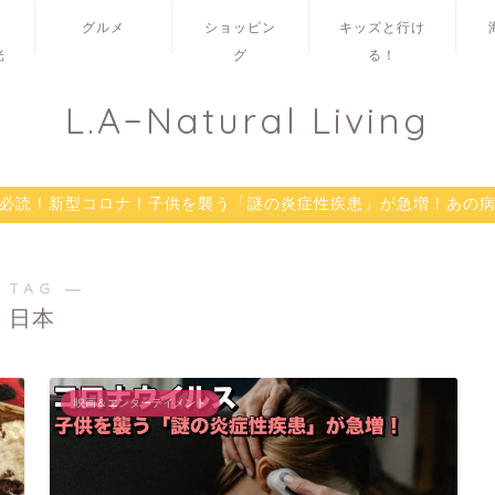
グルメ
ショッピン
キッズと行け
光
グ
る！
L.A−Natural Living
必読！新型コロナ！子供を襲う「謎の炎症性疾患」が急増！あの
 TAG ―
日本
映画＆エンターテイメント