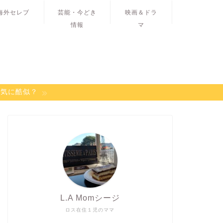
海外セレブ
芸能・今どき
映画＆ドラ
情報
マ
病気に酷似？
L.A Momシージ
ロス在住１児のママ