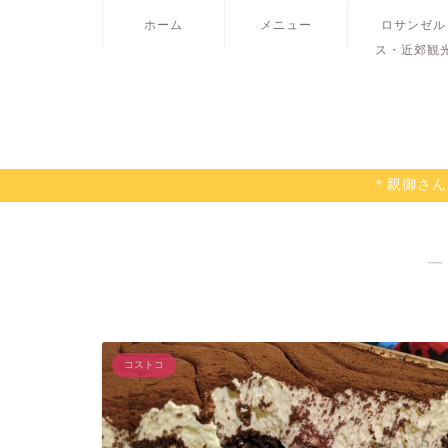
ホーム
メニュー
ロサンゼル
ス・近郊観
＊親御さん
―
コストコ