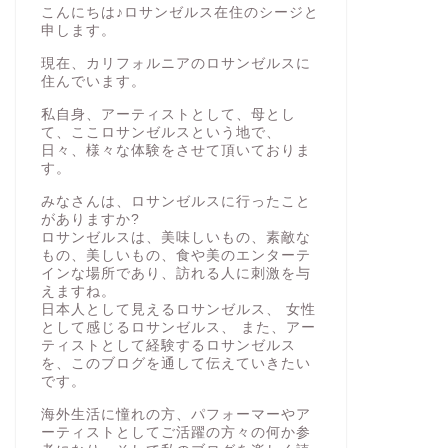
こんにちは♪ロサンゼルス在住のシージと
申します。
現在、カリフォルニアのロサンゼルスに
住んでいます。
私自身、アーティストとして、母とし
て、ここロサンゼルスという地で、
日々、様々な体験をさせて頂いておりま
す。
みなさんは、ロサンゼルスに行ったこと
がありますか?
ロサンゼルスは、美味しいもの、素敵な
もの、美しいもの、食や美のエンターテ
インな場所であり、訪れる人に刺激を与
えますね。
日本人として見えるロサンゼルス、 女性
として感じるロサンゼルス、 また、アー
ティストとして経験するロサンゼルス
を、このブログを通して伝えていきたい
です。
海外生活に憧れの方、パフォーマーやア
ーティストとしてご活躍の方々の何か参