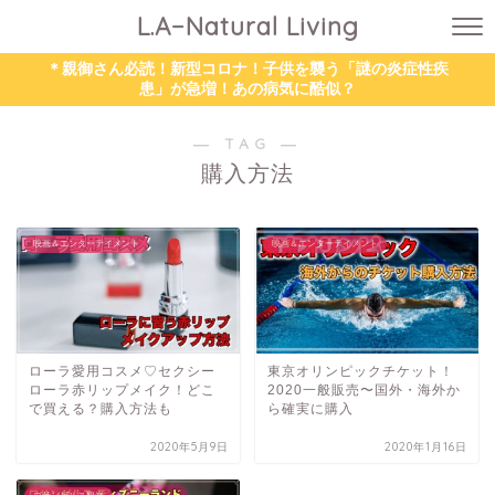
L.A−Natural Living
＊親御さん必読！新型コロナ！子供を襲う「謎の炎症性疾
患」が急増！あの病気に酷似？
― TAG ―
購入方法
映画＆エンターテイメント
映画＆エンターテイメント
ローラ愛用コスメ♡セクシー
東京オリンピックチケット！
ローラ赤リップメイク！どこ
2020一般販売〜国外・海外か
で買える？購入方法も
ら確実に購入
2020年5月9日
2020年1月16日