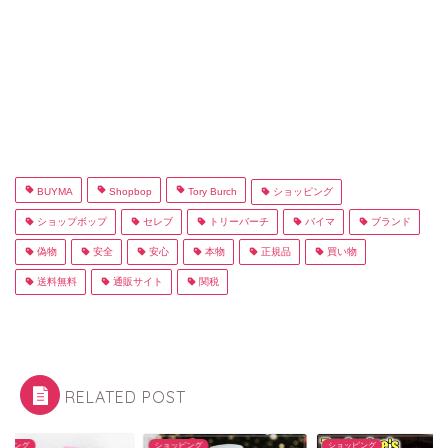
BUYMA
Shopbop
Tory Burch
ショッピング
ショップボップ
セレブ
トリーバーチ
バイマ
ブランド
偽物
安全
安心
本物
正規品
買い物
送料無料
通販サイト
関税
RELATED POST
ッピング
ショッピング
ショッピング