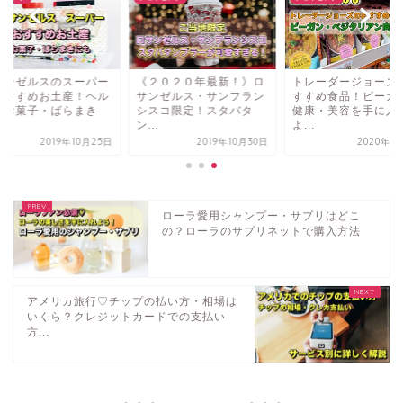
サンゼルスのスーパー
《２０２０年最新！》ロ
トレーダージョーズ
おすすめお土産！ヘル
サンゼルス・サンフラン
すすめ食品！ビーガ
ーお菓子・ばらまき
シスコ限定！スタバタ
健康・美容を手に入
.
ン...
よ...
2019年10月25日
2019年10月30日
2020年1
ローラ愛用シャンプー・サプリはどこ
の？ローラのサプリネットで購入方法
アメリカ旅行♡チップの払い方・相場は
いくら？クレジットカードでの支払い
方...