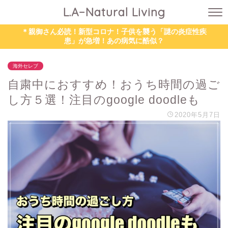
L.A−Natural Living
＊親御さん必読！新型コロナ！子供を襲う「謎の炎症性疾
患」が急増！あの病気に酷似？
海外セレブ
自粛中におすすめ！おうち時間の過ご
し方５選！注目のgoogle doodleも
2020年5月7日