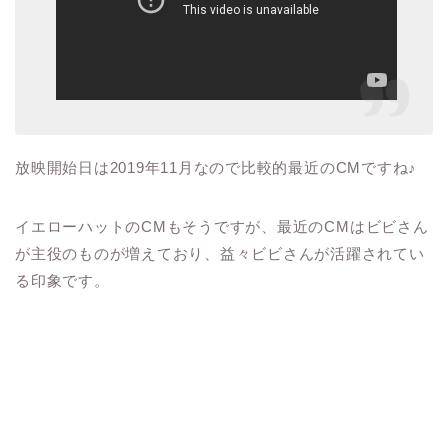
放映開始日は
2019
年
11
月なので比較的最近の
CM
ですね♪
イエローハットの
CM
もそうですが、最近の
CM
はビビさん
が主役のものが増えており、益々ビビさんが活躍されてい
る印象です。