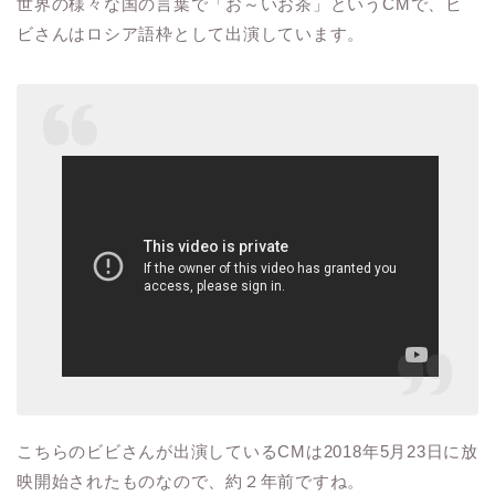
世界の様々な国の言葉で「お～いお茶」という
CM
で、ビ
ビさんはロシア語枠として出演しています。
こちらのビビさんが出演している
CM
は
2018
年
5
月
23
日に放
映開始されたものなので、約２年前ですね。