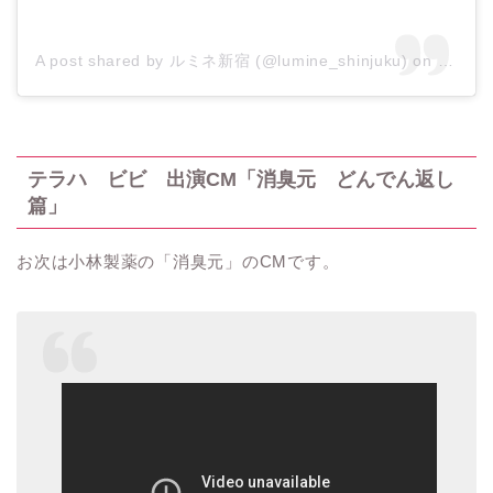
A post shared by ルミネ新宿 (@lumine_shinjuku)
on
Sep 10
テラハ ビビ 出演
CM
「消臭元 どんでん返し
篇」
お次は小林製薬の「消臭元」
の
CM
です。