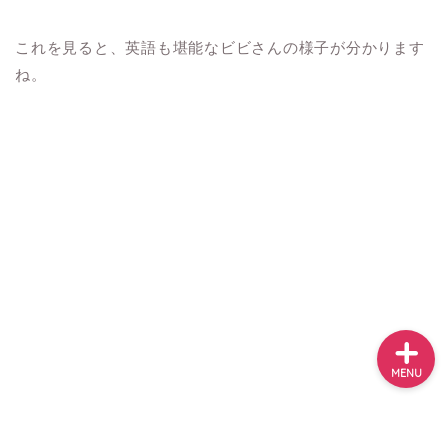
ホーム
これを見ると、英語も堪能なビビさんの様子が分かります
メニュー
ね。
ロサンゼルス・近郊観光
グルメ
映画＆ドラマ
MENU