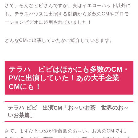
さて、そんなビビさんですが、実はイエローハット以外に
も、テラスハウスに出演する以前から多数の
CM
やプロモ
ーションビデオに起用されていました！
どんな
CM
に出演していたかご紹介していきます。
テラハ
ビビはほかにも多数の
CM
・
PV
に出演していた！あの大手企業
CM
にも！
テラハ
ビビ 出演
CM
「お～いお茶 世界のお～
いお茶篇」
さて、まずひとつめが伊藤園のお～い、お茶の
CM
です。