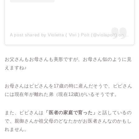
A post shared by Violetta ( Vivi ) Polt (@violapolt)
on
Jul 1
お父さんもお母さんも美形ですが、お母さん似のように見
えますね♪
お母さんはビビさんを
17
歳の時に産んだそうで、ビビさん
には現在年が離れた弟（現在
12
歳
)
がいるそうです。
また、ビビさんは
「医者の家庭で育った」
と話しているの
で、親御さんか祖父母のどなたかがお医者さんなのかもし
れません。