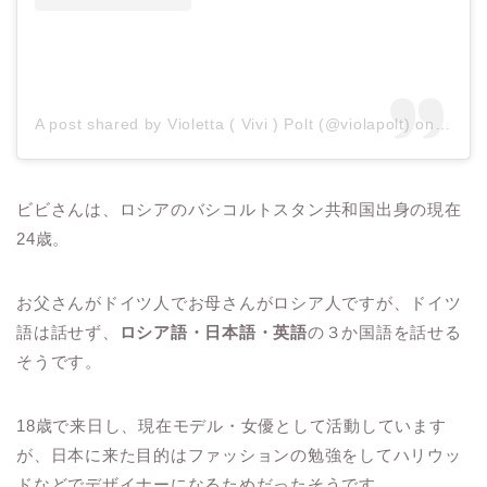
A post shared by Violetta ( Vivi ) Polt (@violapolt)
on
Sep 8
ビビさんは、ロシアのバシコルトスタン共和国出身の現在
24
歳。
お父さんがドイツ人でお母さんがロシア人ですが、ドイツ
語は話せず、
ロシア語・日本語・英語
の３か国語を話せる
そうです。
18
歳で来日し、現在モデル・女優として活動しています
が、日本に来た目的はファッションの勉強をしてハリウッ
ドなどでデザイナーになるためだったそうです。