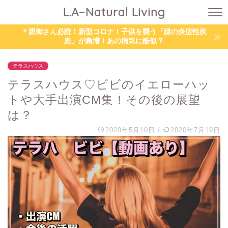
L.A−Natural Living
＊親御さん必読！新型コロナ！子供を襲う「謎の炎症性疾
患」が急増！あの病気に酷似？
テラスハウス
テラスハウス♡ビビのイエローハッ
トや大手出演CM集！その後の展望
は？
2020年5月10日
/
2020年7月19日