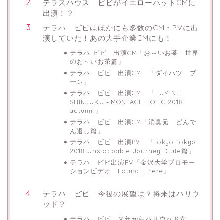
テラスハウス ビビがイエローハットCMに
出演！？
テラハ ビビはほかにも多数のCM・PVに出
演していた！あの大手企業CMにも！
テラハ ビビ 出演CM「お～いお茶 世界
のお～いお茶篇」
テラハ ビビ 出演CM 「ダイハツ ブ
ーン」
テラハ ビビ 出演CM 「LUMINE
SHINJUKU～MONTAGE HOLIC 2018
autumn」
テラハ ビビ 出演CM「消臭元 どんで
ん返し篇」
テラハ ビビ 出演PV 「Tokyo Tokyo
2018 Unstoppable Journey -Cute篇」
テラハ ビビ出演PV「金沢大学プロモー
ションビデオ Found it here」
テラハ ビビ 今後の展望は？将来はハリウ
ッド？
テラハ ビビ 来年からハリウッド女