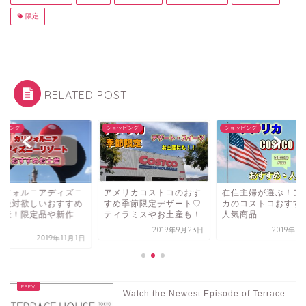
限定
RELATED POST
ッピング
ショッピング
ショッピング
メリカコストコのおす
在住主婦が選ぶ！アメリ
カリフォルニアディ
め季節限定デザート♡
カのコストコおすすめ・
ー♡絶対欲しいおす
ィラミスやお土産も！
人気商品
お土産！限定品や新
８...
2019年9月23日
2019年9月19日
2019年1
Watch the Newest Episode of Terrace
...