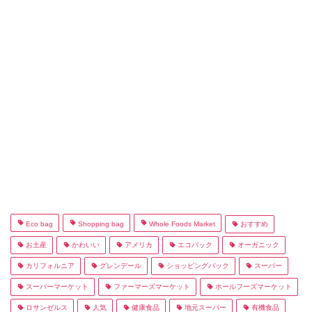
Eco bag
Shopping bag
Whole Foods Market
おすすめ
お土産
かわいい
アメリカ
エコバック
オーガニック
カリフォルニア
グレンデール
ショッピングバック
スーパー
スーパーマーケット
ファーマーズマーケット
ホールフーズマーケット
ロサンゼルス
人気
健康食品
地元スーパー
有機食品