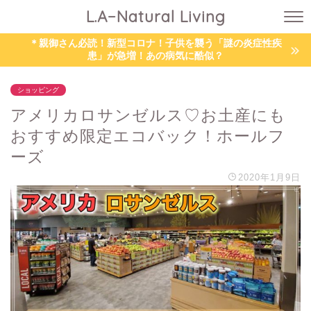
L.A−Natural Living
＊親御さん必読！新型コロナ！子供を襲う「謎の炎症性疾
患」が急増！あの病気に酷似？
ショッピング
アメリカロサンゼルス♡お土産にも
おすすめ限定エコバック！ホールフ
ーズ
2020年1月9日