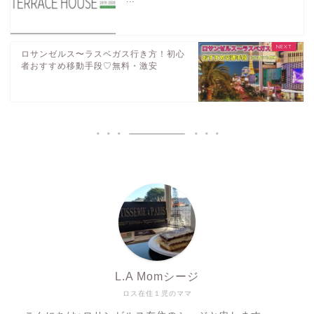
ロサンゼルス〜ラスベガス行き方！初心
者おすすめ移動手段♡無料・激安
L.A Momシージ
ロス在住１児のママ